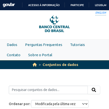
Skip to main content
ACESSO À INFORMAÇÃO
PARTICIPE
LEGISLAÇ
IR
ENGLISH
PARA
O
CONTEÚDO
Dados
Perguntas Frequentes
Tutoriais
Contato
Sobre o Portal
Conjuntos de dados
Ordenar por