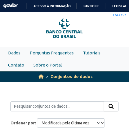
Skip to main content
ACESSO À INFORMAÇÃO
PARTICIPE
LEGISLAÇ
IR
ENGLISH
PARA
O
CONTEÚDO
Dados
Perguntas Frequentes
Tutoriais
Contato
Sobre o Portal
Conjuntos de dados
Ordenar por