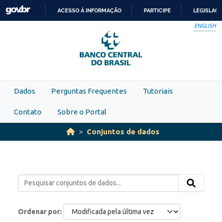
Skip to main content
ACESSO À INFORMAÇÃO
PARTICIPE
LEGISLAÇ
IR
ENGLISH
PARA
O
CONTEÚDO
Dados
Perguntas Frequentes
Tutoriais
Contato
Sobre o Portal
Conjuntos de dados
Ordenar por