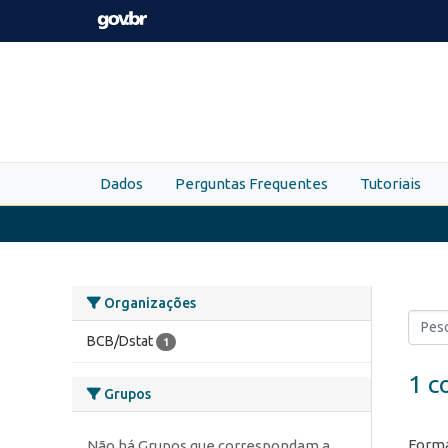
Skip to main content
Dados
Perguntas Frequentes
Tutoriais
Organizações
BCB/Dstat
1
1 c
Grupos
Forma
Não há Grupos que correspondam a