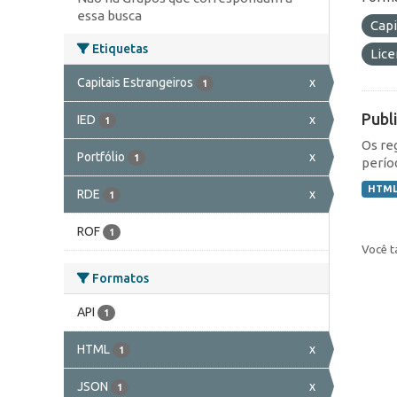
essa busca
Capi
Etiquetas
Lic
Capitais Estrangeiros
x
1
Publ
IED
x
1
Os re
Portfólio
x
1
perío
HTM
RDE
x
1
ROF
1
Você t
Formatos
API
1
HTML
x
1
JSON
x
1