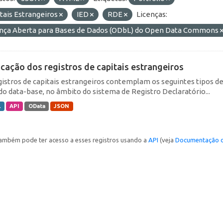
tais Estrangeiros
IED
RDE
Licenças:
ença Aberta para Bases de Dados (ODbL) do Open Data Commons
icação dos registros de capitais estrangeiros
gistros de capitais estrangeiros contemplam os seguintes tipos d
do data-base, no âmbito do sistema de Registro Declaratório...
L
API
OData
JSON
ambém pode ter acesso a esses registros usando a
API
(veja
Documentação d