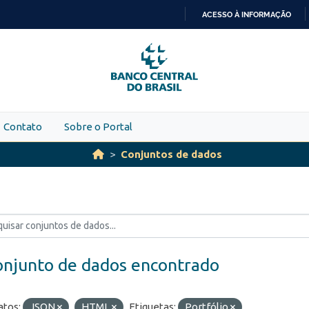
ACESSO À INFORMAÇÃO
IR
PARA
O
CONTEÚDO
Contato
Sobre o Portal
Conjuntos de dados
onjunto de dados encontrado
tos:
JSON
HTML
Etiquetas:
Portfólio