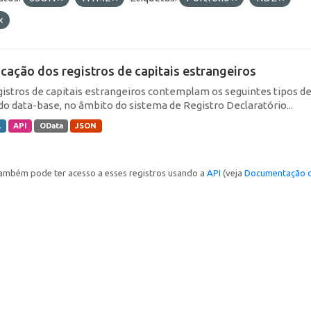
icação dos registros de capitais estrangeiros
gistros de capitais estrangeiros contemplam os seguintes tipos d
do data-base, no âmbito do sistema de Registro Declaratório...
L
API
OData
JSON
ambém pode ter acesso a esses registros usando a
API
(veja
Documentação d