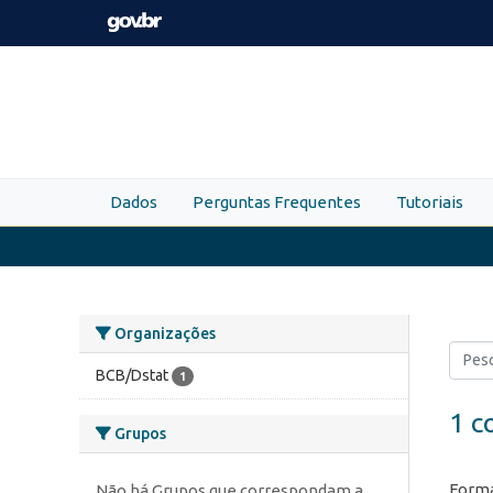
Skip to main content
Dados
Perguntas Frequentes
Tutoriais
Organizações
BCB/Dstat
1
1 c
Grupos
Forma
Não há Grupos que correspondam a