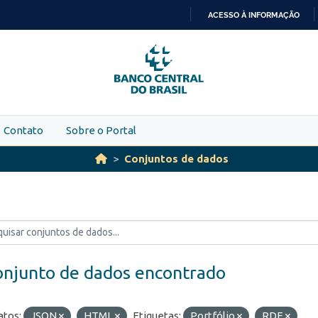
ACESSO À INFORMAÇÃO
IR
PARA
O
CONTEÚDO
Contato
Sobre o Portal
Conjuntos de dados
onjunto de dados encontrado
tos:
JSON
HTML
Etiquetas:
Portfólio
RDE