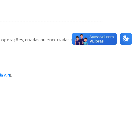
e operações, criadas ou encerradas em cada
a API
).