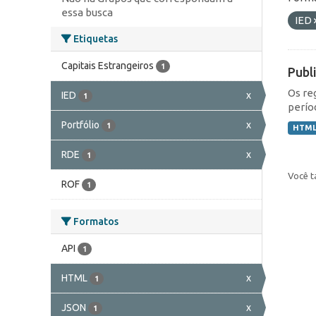
essa busca
IED
Etiquetas
Capitais Estrangeiros
1
Publ
Os re
IED
x
1
perío
Portfólio
x
1
HTM
RDE
x
1
Você t
ROF
1
Formatos
API
1
HTML
x
1
JSON
x
1