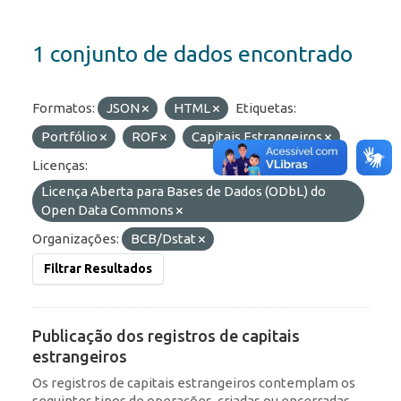
1 conjunto de dados encontrado
Formatos:
JSON
HTML
Etiquetas:
Portfólio
ROF
Capitais Estrangeiros
Licenças:
Licença Aberta para Bases de Dados (ODbL) do
Open Data Commons
Organizações:
BCB/Dstat
Filtrar Resultados
Publicação dos registros de capitais
estrangeiros
Os registros de capitais estrangeiros contemplam os
seguintes tipos de operações, criadas ou encerradas