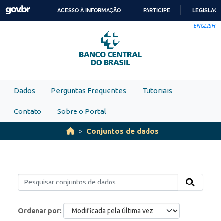
Skip to main content
ACESSO À INFORMAÇÃO
PARTICIPE
LEGISLAÇ
IR
ENGLISH
PARA
O
CONTEÚDO
Dados
Perguntas Frequentes
Tutoriais
Contato
Sobre o Portal
Conjuntos de dados
Ordenar por