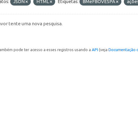
tos:
JSON
HTML
Etiquetas:
BMeFBOVESPA
açõe
avor tente uma nova pesquisa.
ambém pode ter acesso a esses registros usando a
API
(veja
Documentação d