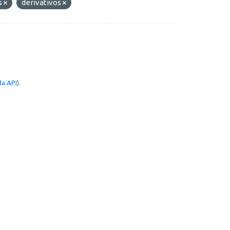
s
derivativos
a API
).