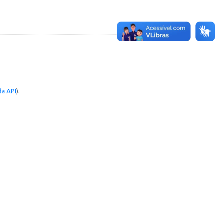
a API
).