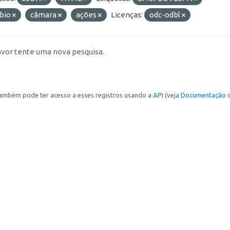
bio
câmara
ações
Licenças:
odc-odbl
avor tente uma nova pesquisa.
ambém pode ter acesso a esses registros usando a
API
(veja
Documentação d