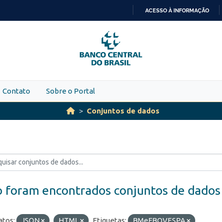
ACESSO À INFORMAÇÃO
IR
PARA
O
CONTEÚDO
Contato
Sobre o Portal
Conjuntos de dados
 foram encontrados conjuntos de dados
tos:
JSON
HTML
Etiquetas:
BMeFBOVESPA