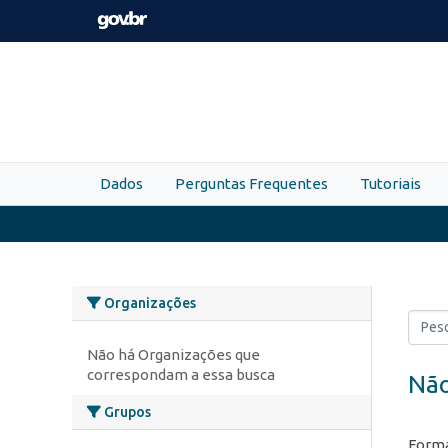
Skip to main content
Dados
Perguntas Frequentes
Tutoriais
Organizações
Não há Organizações que
correspondam a essa busca
Não
Grupos
Forma