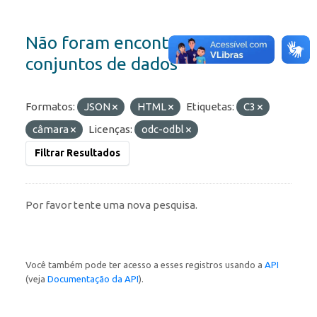
Não foram encontrados
conjuntos de dados
Formatos:
JSON
HTML
Etiquetas:
C3
câmara
Licenças:
odc-odbl
Filtrar Resultados
Por favor tente uma nova pesquisa.
Você também pode ter acesso a esses registros usando a
API
(veja
Documentação da API
).