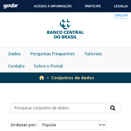
Skip to main content
ACESSO À INFORMAÇÃO
PARTICIPE
LEGISLAÇ
IR
ENGLISH
PARA
O
CONTEÚDO
Dados
Perguntas Frequentes
Tutoriais
Contato
Sobre o Portal
Conjuntos de dados
Ordenar por