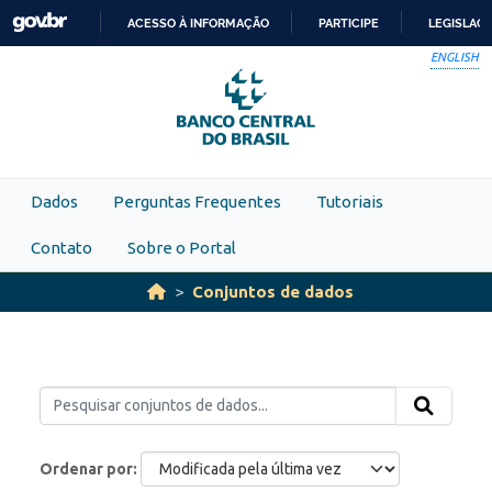
Skip to main content
ACESSO À INFORMAÇÃO
PARTICIPE
LEGISLAÇ
IR
ENGLISH
PARA
O
CONTEÚDO
Dados
Perguntas Frequentes
Tutoriais
Contato
Sobre o Portal
Conjuntos de dados
Ordenar por