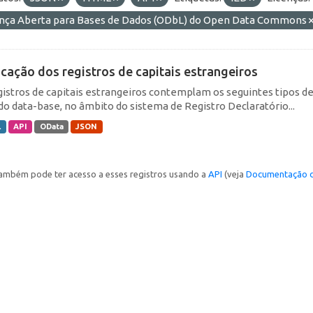
ença Aberta para Bases de Dados (ODbL) do Open Data Commons
icação dos registros de capitais estrangeiros
gistros de capitais estrangeiros contemplam os seguintes tipos d
do data-base, no âmbito do sistema de Registro Declaratório...
L
API
OData
JSON
ambém pode ter acesso a esses registros usando a
API
(veja
Documentação d