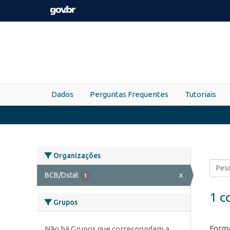
Skip to main content
Dados
Perguntas Frequentes
Tutoriais
Organizações
BCB/Dstat
x
1
1 c
Grupos
Forma
Não há Grupos que correspondam a