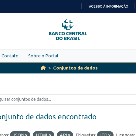
ACESSO À INFORMAÇÃO
IR
PARA
O
CONTEÚDO
Contato
Sobre o Portal
Conjuntos de dados
onjunto de dados encontrado
tos:
JSON
HTML
API
Etiquetas:
IED
Licenças: