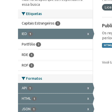
essa busca
Lic
Etiquetas
Capitais Estrangeiros
1
Publ
Os re
IED
x
1
perío
Portfólio
1
HTM
RDE
1
Você t
ROF
1
Formatos
API
x
1
HTML
x
1
JSON
x
1