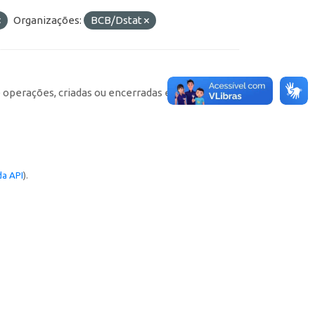
Organizações:
BCB/Dstat
e operações, criadas ou encerradas em cada
a API
).