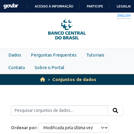
Skip to main content
ACESSO À INFORMAÇÃO
PARTICIPE
LEGISLAÇ
IR
ENGLISH
PARA
O
CONTEÚDO
Dados
Perguntas Frequentes
Tutoriais
Contato
Sobre o Portal
Conjuntos de dados
Ordenar por