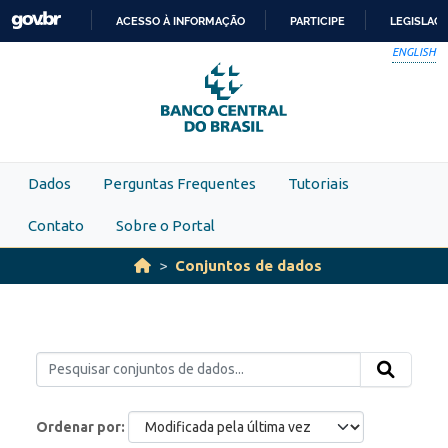
Skip to main content
ACESSO À INFORMAÇÃO
PARTICIPE
LEGISLAÇ
IR
ENGLISH
PARA
O
CONTEÚDO
Dados
Perguntas Frequentes
Tutoriais
Contato
Sobre o Portal
Conjuntos de dados
Ordenar por