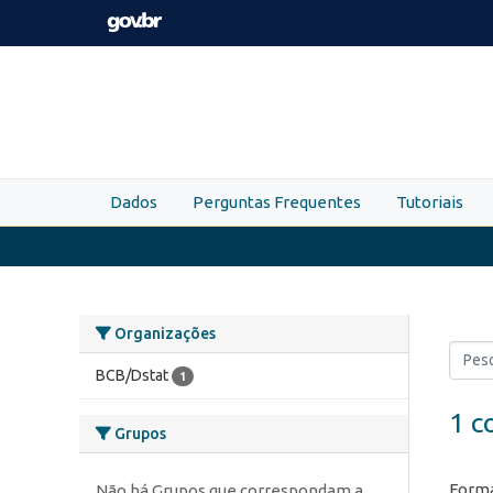
Skip to main content
Dados
Perguntas Frequentes
Tutoriais
Organizações
BCB/Dstat
1
1 c
Grupos
Forma
Não há Grupos que correspondam a