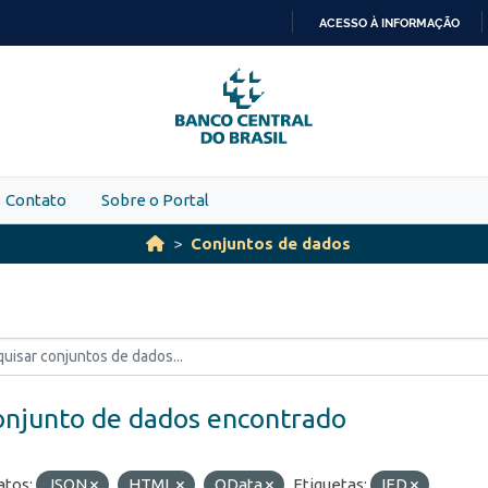
ACESSO À INFORMAÇÃO
IR
PARA
O
CONTEÚDO
Contato
Sobre o Portal
Conjuntos de dados
onjunto de dados encontrado
tos:
JSON
HTML
OData
Etiquetas:
IED