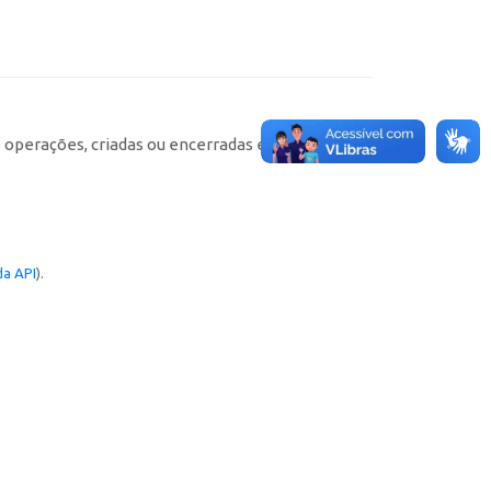
e operações, criadas ou encerradas em cada
a API
).