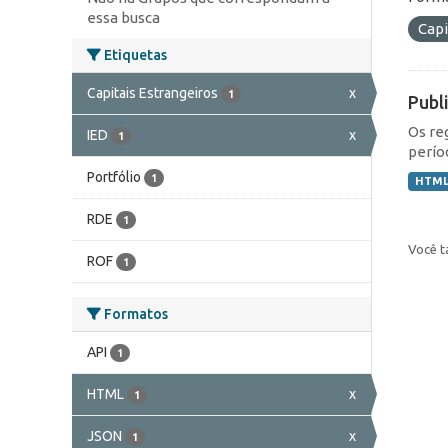
essa busca
Capi
Etiquetas
Capitais Estrangeiros
x
1
Publ
Os re
IED
x
1
perío
Portfólio
1
HTM
RDE
1
Você t
ROF
1
Formatos
API
1
HTML
x
1
JSON
x
1