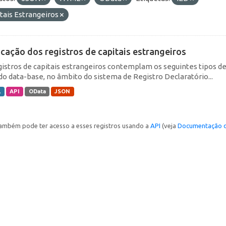
tais Estrangeiros
icação dos registros de capitais estrangeiros
gistros de capitais estrangeiros contemplam os seguintes tipos d
do data-base, no âmbito do sistema de Registro Declaratório...
L
API
OData
JSON
ambém pode ter acesso a esses registros usando a
API
(veja
Documentação d