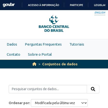
Skip to main content
ACESSO À INFORMAÇÃO
PARTICIPE
LEGISLAÇ
IR
ENGLISH
PARA
O
CONTEÚDO
Dados
Perguntas Frequentes
Tutoriais
Contato
Sobre o Portal
Conjuntos de dados
Ordenar por