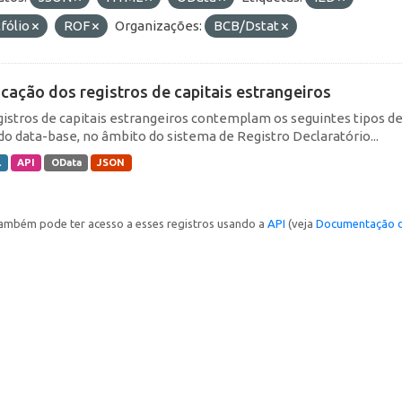
fólio
ROF
Organizações:
BCB/Dstat
icação dos registros de capitais estrangeiros
gistros de capitais estrangeiros contemplam os seguintes tipos d
do data-base, no âmbito do sistema de Registro Declaratório...
L
API
OData
JSON
ambém pode ter acesso a esses registros usando a
API
(veja
Documentação d