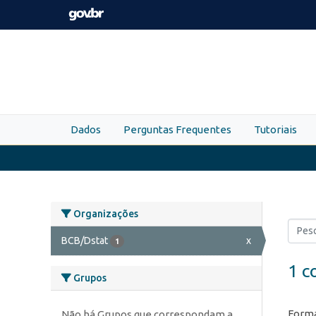
Skip to main content
Dados
Perguntas Frequentes
Tutoriais
Organizações
BCB/Dstat
x
1
1 c
Grupos
Forma
Não há Grupos que correspondam a