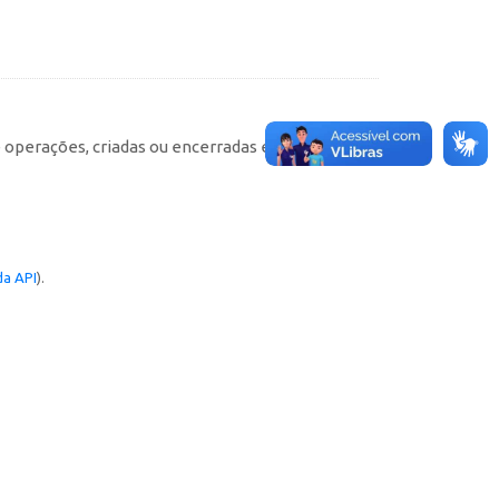
e operações, criadas ou encerradas em cada
a API
).