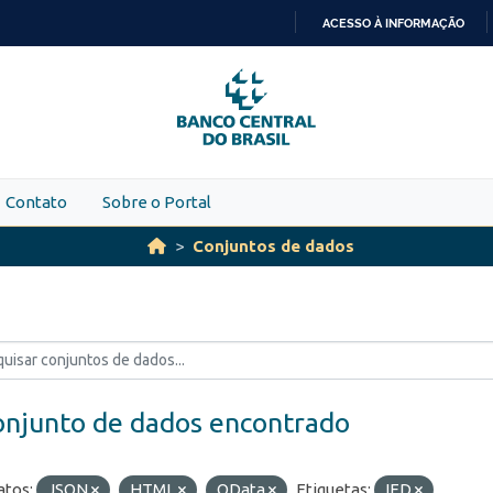
ACESSO À INFORMAÇÃO
IR
PARA
O
CONTEÚDO
Contato
Sobre o Portal
Conjuntos de dados
onjunto de dados encontrado
tos:
JSON
HTML
OData
Etiquetas:
IED