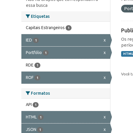
essa busca
Port
Etiquetas
Capitais Estrangeiros
1
Publ
Os re
IED
x
1
perío
Portfólio
x
1
HTM
RDE
1
Você t
ROF
x
1
Formatos
API
1
HTML
x
1
JSON
x
1