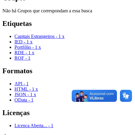
Não há Grupos que correspondam a essa busca
Etiquetas
Capitais Estrangeiros
-
1
x
IED
-
1
x
Portfólio
-
1
x
RDE
-
1
x
ROF
-
1
Formatos
API
-
1
HTML
-
1
x
JSON
-
1
x
OData
-
1
Licenças
Licença Aberta...
-
1