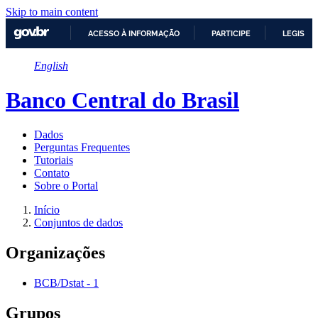
Skip to main content
ACESSO À INFORMAÇÃO
PARTICIPE
LEGISLA
IR
English
PARA
O
CONTEÚDO
Banco Central do Brasil
Dados
Perguntas Frequentes
Tutoriais
Contato
Sobre o Portal
Início
Conjuntos de dados
Organizações
BCB/Dstat
-
1
Grupos