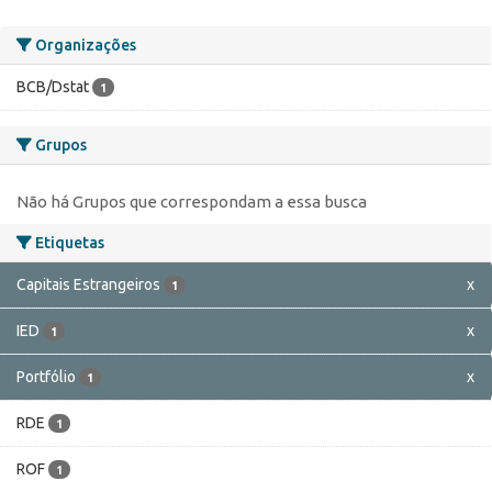
Organizações
BCB/Dstat
1
Grupos
Não há Grupos que correspondam a essa busca
Etiquetas
Capitais Estrangeiros
x
1
IED
x
1
Portfólio
x
1
RDE
1
ROF
1