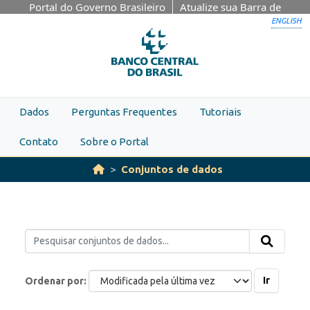
Skip to main content
Portal do Governo Brasileiro
Atualize sua Barra de
Governo
ENGLISH
Dados
Perguntas Frequentes
Tutoriais
Contato
Sobre o Portal
Conjuntos de dados
Ir
Ordenar por