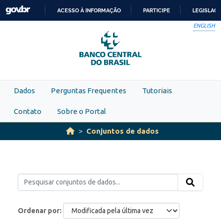
Skip to main content
ACESSO À INFORMAÇÃO
PARTICIPE
LEGISLAÇ
IR
ENGLISH
PARA
O
CONTEÚDO
Dados
Perguntas Frequentes
Tutoriais
Contato
Sobre o Portal
Conjuntos de dados
Ordenar por