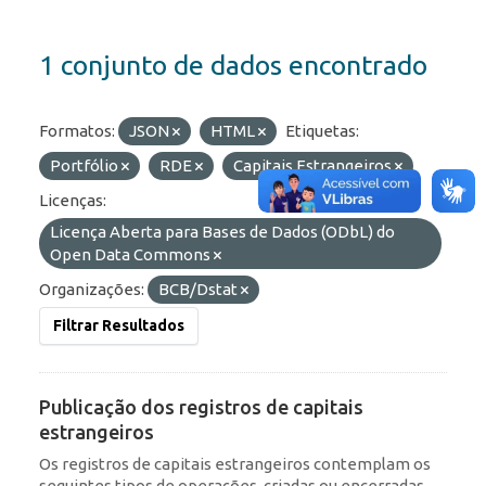
1 conjunto de dados encontrado
Formatos:
JSON
HTML
Etiquetas:
Portfólio
RDE
Capitais Estrangeiros
Licenças:
Licença Aberta para Bases de Dados (ODbL) do
Open Data Commons
Organizações:
BCB/Dstat
Filtrar Resultados
Publicação dos registros de capitais
estrangeiros
Os registros de capitais estrangeiros contemplam os
seguintes tipos de operações, criadas ou encerradas