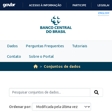
Skip to main content
ACESSO À INFORMAÇÃO
PARTICIPE
LEGISLAÇ
IR
ENGLISH
PARA
O
CONTEÚDO
Dados
Perguntas Frequentes
Tutoriais
Contato
Sobre o Portal
Conjuntos de dados
Ordenar por