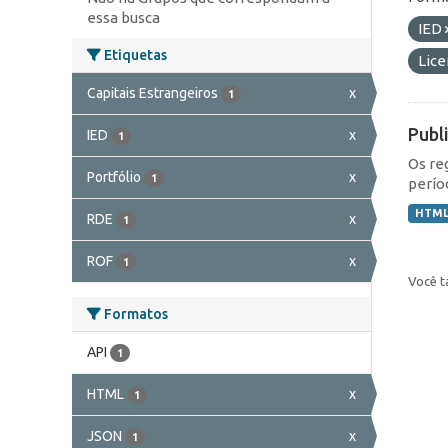
essa busca
IED
Etiquetas
Lic
Capitais Estrangeiros
x
1
Publ
IED
x
1
Os re
Portfólio
x
1
perío
HTM
RDE
x
1
ROF
x
1
Você t
Formatos
API
1
HTML
x
1
JSON
x
1