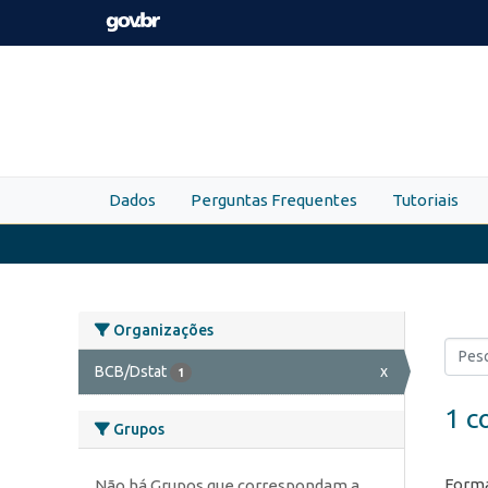
Skip to main content
Dados
Perguntas Frequentes
Tutoriais
Organizações
BCB/Dstat
x
1
1 c
Grupos
Forma
Não há Grupos que correspondam a