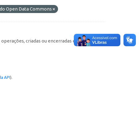
L) do Open Data Commons
e operações, criadas ou encerradas em cada
a API
).