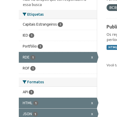
essa busca
BCB
Etiquetas
Capitais Estrangeiros
1
Publ
Os re
IED
1
perío
Portfólio
1
HTM
RDE
x
1
Você t
ROF
1
Formatos
API
1
HTML
x
1
JSON
x
1