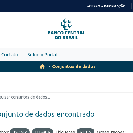
ACESSO À INFORMAÇÃO
IR
PARA
O
CONTEÚDO
Contato
Sobre o Portal
Conjuntos de dados
onjunto de dados encontrado
tos:
JSON
HTML
Etiquetas:
RDE
Organizações: