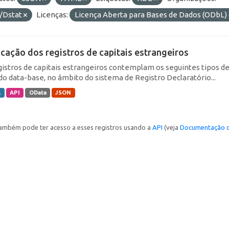
/Dstat
Licenças:
Licença Aberta para Bases de Dados (ODb
icação dos registros de capitais estrangeiros
gistros de capitais estrangeiros contemplam os seguintes tipos d
do data-base, no âmbito do sistema de Registro Declaratório...
L
API
OData
JSON
ambém pode ter acesso a esses registros usando a
API
(veja
Documentação d