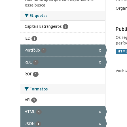
essa busca
Organ
Etiquetas
Capitais Estrangeiros
1
Publ
Os re
IED
1
perío
Portfólio
x
1
HTM
RDE
x
1
Você t
ROF
1
Formatos
API
1
HTML
x
1
JSON
x
1