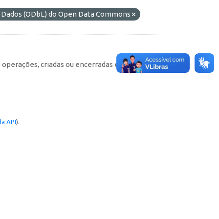
de Dados (ODbL) do Open Data Commons
e operações, criadas ou encerradas em cada
a API
).