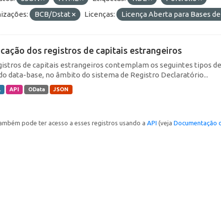
izações:
BCB/Dstat
Licenças:
Licença Aberta para Bases 
icação dos registros de capitais estrangeiros
gistros de capitais estrangeiros contemplam os seguintes tipos d
do data-base, no âmbito do sistema de Registro Declaratório...
L
API
OData
JSON
ambém pode ter acesso a esses registros usando a
API
(veja
Documentação d