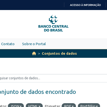
ACESSO À INFORMAÇÃO
IR
PARA
O
CONTEÚDO
Contato
Sobre o Portal
Conjuntos de dados
onjunto de dados encontrado
tos:
JSON
HTML
Etiquetas:
RDE
Portfólio