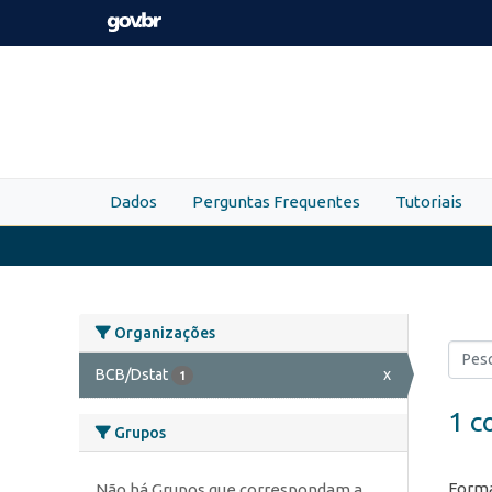
Skip to main content
Dados
Perguntas Frequentes
Tutoriais
Organizações
BCB/Dstat
x
1
1 c
Grupos
Forma
Não há Grupos que correspondam a