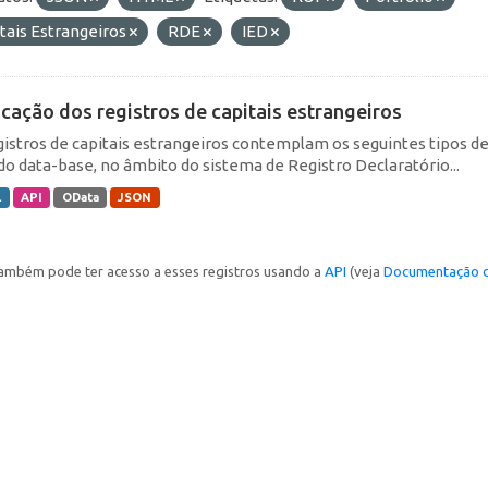
tais Estrangeiros
RDE
IED
icação dos registros de capitais estrangeiros
gistros de capitais estrangeiros contemplam os seguintes tipos d
do data-base, no âmbito do sistema de Registro Declaratório...
L
API
OData
JSON
ambém pode ter acesso a esses registros usando a
API
(veja
Documentação d