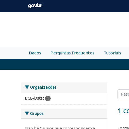
Skip to main content
Dados
Perguntas Frequentes
Tutoriais
Organizações
BCB/Dstat
1
1 c
Grupos
Forma
Não há Grupos que correspondam a