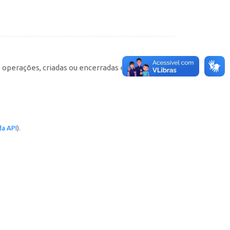
e operações, criadas ou encerradas em cada
a API
).