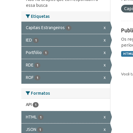
essa busca
Capi
Etiquetas
Capitais Estrangeiros
x
1
Publ
Os re
IED
x
1
perío
Portfólio
x
1
HTM
RDE
x
1
Você t
ROF
x
1
Formatos
API
1
HTML
x
1
JSON
x
1