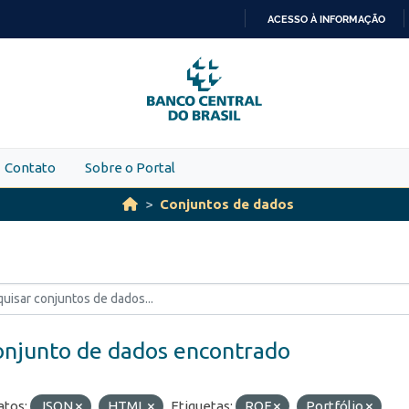
ACESSO À INFORMAÇÃO
IR
PARA
O
CONTEÚDO
Contato
Sobre o Portal
Conjuntos de dados
onjunto de dados encontrado
tos:
JSON
HTML
Etiquetas:
ROF
Portfólio