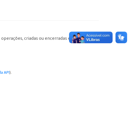
e operações, criadas ou encerradas em cada
a API
).