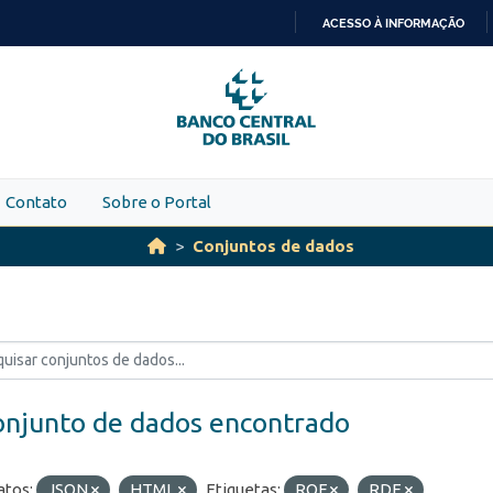
ACESSO À INFORMAÇÃO
IR
PARA
O
CONTEÚDO
Contato
Sobre o Portal
Conjuntos de dados
onjunto de dados encontrado
tos:
JSON
HTML
Etiquetas:
ROF
RDE