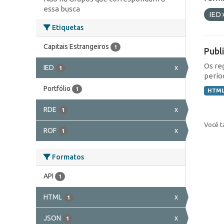
essa busca
IED
Etiquetas
Capitais Estrangeiros
1
Publ
Os re
IED
x
1
perío
Portfólio
1
HTM
RDE
x
1
Você t
ROF
x
1
Formatos
API
1
HTML
x
1
JSON
x
1