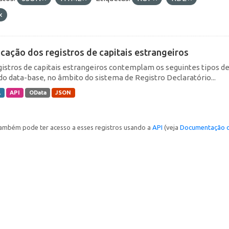
icação dos registros de capitais estrangeiros
gistros de capitais estrangeiros contemplam os seguintes tipos d
do data-base, no âmbito do sistema de Registro Declaratório...
L
API
OData
JSON
ambém pode ter acesso a esses registros usando a
API
(veja
Documentação d