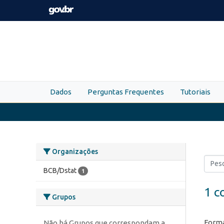
Skip to main content
Dados
Perguntas Frequentes
Tutoriais
Organizações
BCB/Dstat
1
1 c
Grupos
Forma
Não há Grupos que correspondam a