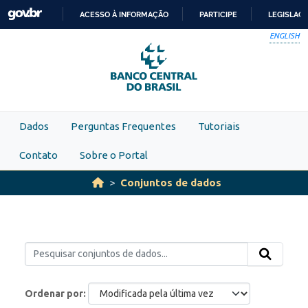
Skip to main content
ACESSO À INFORMAÇÃO
PARTICIPE
LEGISLAÇ
IR
ENGLISH
PARA
O
CONTEÚDO
Dados
Perguntas Frequentes
Tutoriais
Contato
Sobre o Portal
Conjuntos de dados
Ordenar por