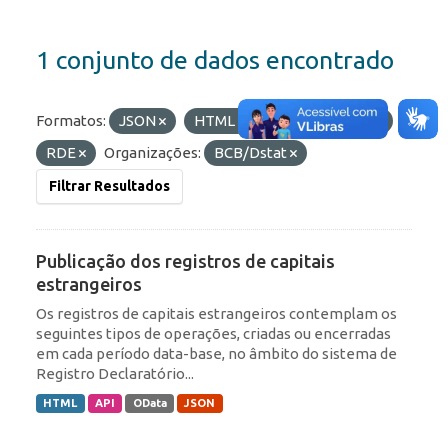
1 conjunto de dados encontrado
Formatos:
JSON
HTML
Etiquetas:
ROF
RDE
Organizações:
BCB/Dstat
Filtrar Resultados
Publicação dos registros de capitais
estrangeiros
Os registros de capitais estrangeiros contemplam os
seguintes tipos de operações, criadas ou encerradas
em cada período data-base, no âmbito do sistema de
Registro Declaratório...
HTML
API
OData
JSON