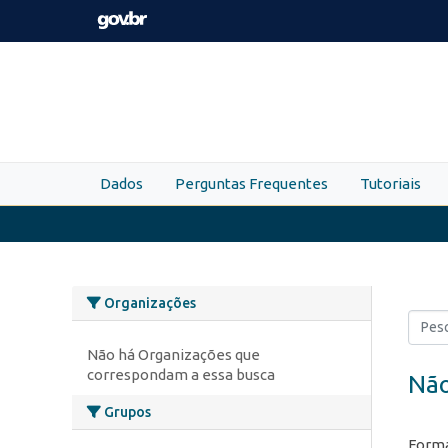
Skip to main content
Dados
Perguntas Frequentes
Tutoriais
Organizações
Não há Organizações que
correspondam a essa busca
Não
Grupos
Forma