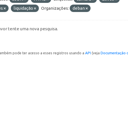
es
liquidação
Organizações:
deban
avor tente uma nova pesquisa.
ambém pode ter acesso a esses registros usando a
API
(veja
Documentação d