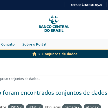
ACESSO À INFORMAÇÃO
IR
PARA
O
CONTEÚDO
Contato
Sobre o Portal
Conjuntos de dados
 foram encontrados conjuntos de dados
tos:
JSON
HTML
Etiquetas:
câmara
ativos