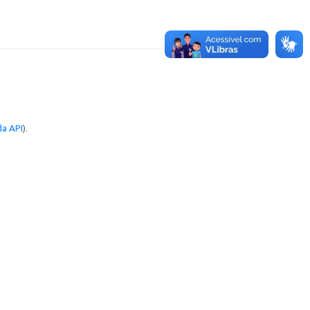
a API
).