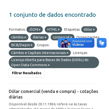
1 conjunto de dados encontrado
Formatos:
JSON
HTML
Etiquetas:
dólar
câmbio
diárias
comercial
Organizações:
BCB/Depin
Grupos:
Câmbio e Capitais Internacionais
Licenças:
Licença Aberta para Bases de Dados (ODbL) do
Open Data Commons
Filtrar Resultados
Dólar comercial (venda e compra) - cotações
diárias
Disponível desde 28.11.1984, refere-se às taxas
administradas até março de 1990 e às taxas livres a