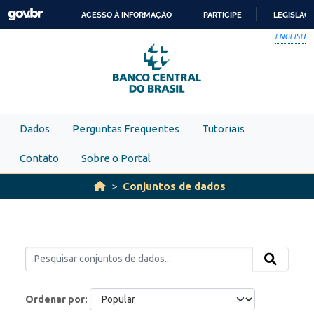
Skip to main content
ACESSO À INFORMAÇÃO
PARTICIPE
LEGISLAÇ
IR
ENGLISH
PARA
O
CONTEÚDO
Dados
Perguntas Frequentes
Tutoriais
Contato
Sobre o Portal
Conjuntos de dados
Ordenar por