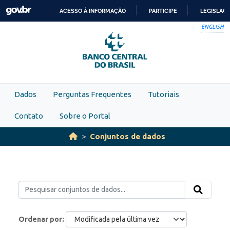
Skip to main content
ACESSO À INFORMAÇÃO
PARTICIPE
LEGISLAÇ
IR
ENGLISH
PARA
O
CONTEÚDO
Dados
Perguntas Frequentes
Tutoriais
Contato
Sobre o Portal
Conjuntos de dados
Ordenar por