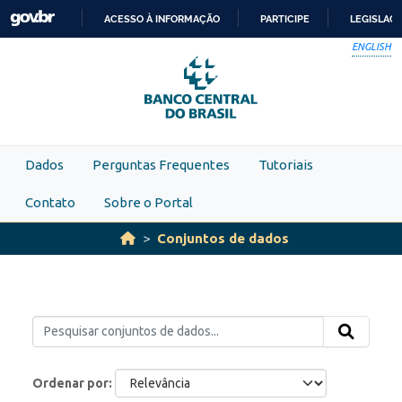
Skip to main content
ACESSO À INFORMAÇÃO
PARTICIPE
LEGISLAÇ
IR
ENGLISH
PARA
O
CONTEÚDO
Dados
Perguntas Frequentes
Tutoriais
Contato
Sobre o Portal
Conjuntos de dados
Ordenar por