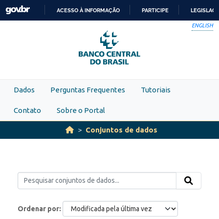
Skip to main content
ACESSO À INFORMAÇÃO
PARTICIPE
LEGISLAÇ
IR
ENGLISH
PARA
O
CONTEÚDO
Dados
Perguntas Frequentes
Tutoriais
Contato
Sobre o Portal
Conjuntos de dados
Ordenar por