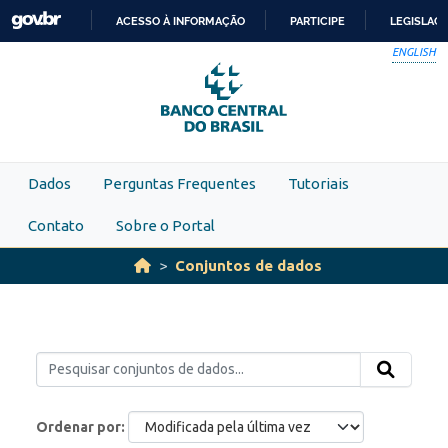
Skip to main content
ACESSO À INFORMAÇÃO
PARTICIPE
LEGISLAÇ
IR
ENGLISH
PARA
O
CONTEÚDO
Dados
Perguntas Frequentes
Tutoriais
Contato
Sobre o Portal
Conjuntos de dados
Ordenar por