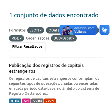
1 conjunto de dados encontrado
Formatos:
JSON
OData
Etiquetas:
ROF
RDE
Organizações:
BCB/Dstat
Filtrar Resultados
Publicação dos registros de capitais
estrangeiros
Os registros de capitais estrangeiros contemplam os
seguintes tipos de operações, criadas ou encerradas
em cada período data-base, no âmbito do sistema de
Registro Declaratório...
HTML
API
OData
JSON