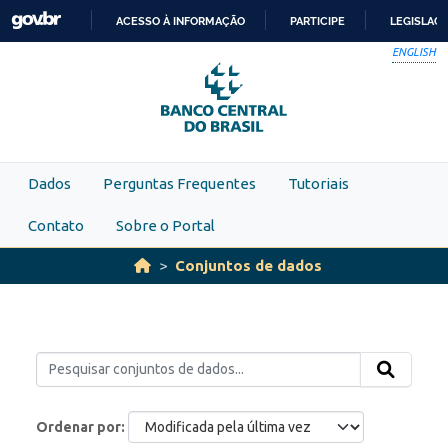
Skip to main content
ACESSO À INFORMAÇÃO
PARTICIPE
LEGISLAÇ
IR
ENGLISH
PARA
O
CONTEÚDO
Dados
Perguntas Frequentes
Tutoriais
Contato
Sobre o Portal
Conjuntos de dados
Ordenar por