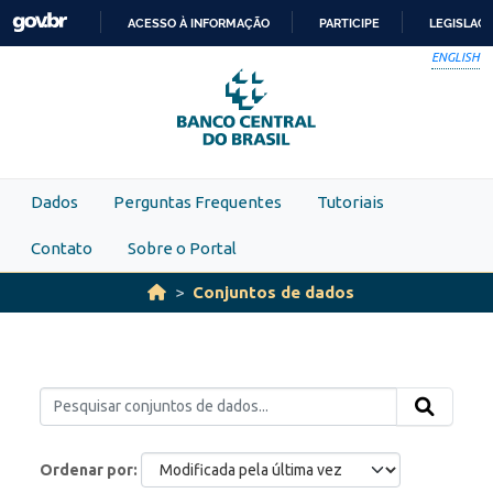
Skip to main content
ACESSO À INFORMAÇÃO
PARTICIPE
LEGISLAÇ
IR
ENGLISH
PARA
O
CONTEÚDO
Dados
Perguntas Frequentes
Tutoriais
Contato
Sobre o Portal
Conjuntos de dados
Ordenar por