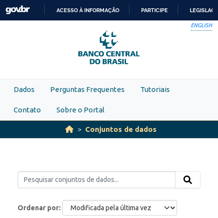
Skip to main content
ACESSO À INFORMAÇÃO
PARTICIPE
LEGISLAÇ
IR
ENGLISH
PARA
O
CONTEÚDO
Dados
Perguntas Frequentes
Tutoriais
Contato
Sobre o Portal
Conjuntos de dados
Ordenar por