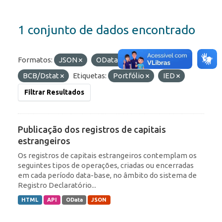
1 conjunto de dados encontrado
Formatos:
JSON
OData
Organizações:
BCB/Dstat
Etiquetas:
Portfólio
IED
Filtrar Resultados
Publicação dos registros de capitais
estrangeiros
Os registros de capitais estrangeiros contemplam os
seguintes tipos de operações, criadas ou encerradas
em cada período data-base, no âmbito do sistema de
Registro Declaratório...
HTML
API
OData
JSON