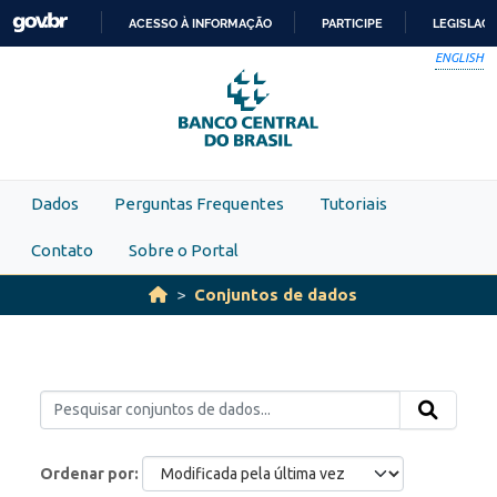
Skip to main content
ACESSO À INFORMAÇÃO
PARTICIPE
LEGISLAÇ
IR
ENGLISH
PARA
O
CONTEÚDO
Dados
Perguntas Frequentes
Tutoriais
Contato
Sobre o Portal
Conjuntos de dados
Ordenar por