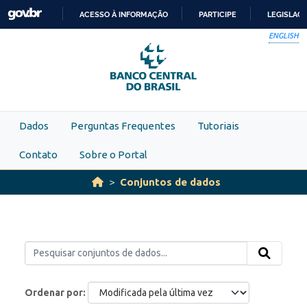
Skip to main content
ACESSO À INFORMAÇÃO
PARTICIPE
LEGISLAÇ
IR
ENGLISH
PARA
O
CONTEÚDO
Dados
Perguntas Frequentes
Tutoriais
Contato
Sobre o Portal
Conjuntos de dados
Ordenar por