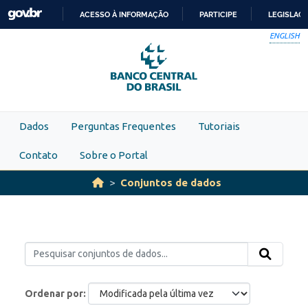
Skip to main content
ACESSO À INFORMAÇÃO
PARTICIPE
LEGISLAÇ
IR
ENGLISH
PARA
O
CONTEÚDO
Dados
Perguntas Frequentes
Tutoriais
Contato
Sobre o Portal
Conjuntos de dados
Ordenar por