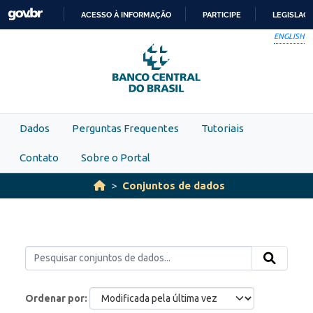
Skip to main content
ACESSO À INFORMAÇÃO
PARTICIPE
LEGISLAÇ
IR
ENGLISH
PARA
O
CONTEÚDO
Dados
Perguntas Frequentes
Tutoriais
Contato
Sobre o Portal
Conjuntos de dados
Ordenar por