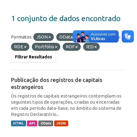
1 conjunto de dados encontrado
Formatos:
JSON
OData
API
Etiquetas:
RDE
Portfólio
ROF
IED
Filtrar Resultados
Publicação dos registros de capitais
estrangeiros
Os registros de capitais estrangeiros contemplam os
seguintes tipos de operações, criadas ou encerradas
em cada período data-base, no âmbito do sistema de
Registro Declaratório...
HTML
API
OData
JSON