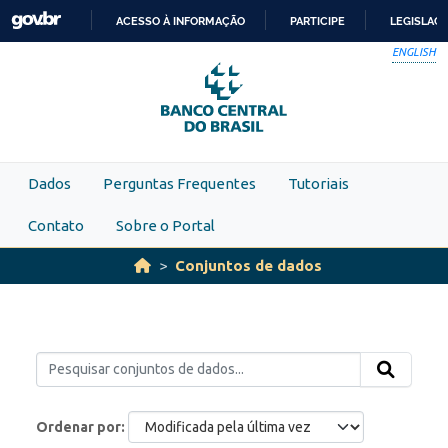
Skip to main content
ACESSO À INFORMAÇÃO
PARTICIPE
LEGISLAÇ
IR
ENGLISH
PARA
O
CONTEÚDO
Dados
Perguntas Frequentes
Tutoriais
Contato
Sobre o Portal
Conjuntos de dados
Ordenar por