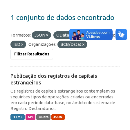
1 conjunto de dados encontrado
Formatos:
JSON
OData
API
Etiquetas:
IED
Organizações:
BCB/Dstat
Filtrar Resultados
Publicação dos registros de capitais
estrangeiros
Os registros de capitais estrangeiros contemplam os
seguintes tipos de operações, criadas ou encerradas
em cada período data-base, no âmbito do sistema de
Registro Declaratório...
HTML
API
OData
JSON