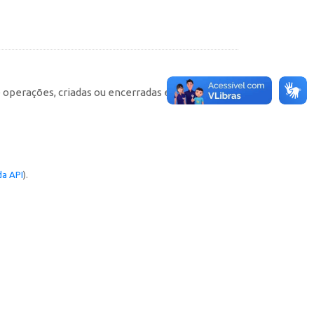
e operações, criadas ou encerradas em cada
a API
).