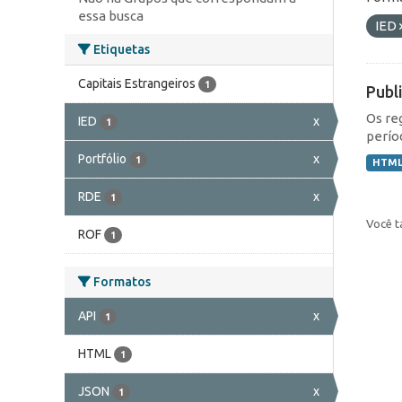
essa busca
IED
Etiquetas
Capitais Estrangeiros
1
Publ
Os re
IED
x
1
perío
Portfólio
x
1
HTM
RDE
x
1
Você t
ROF
1
Formatos
API
x
1
HTML
1
JSON
x
1