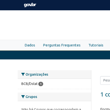
Skip to main content
Dados
Perguntas Frequentes
Tutoriais
Organizações
BCB/Dstat
1
1 c
Grupos
Forma
Não há Grupos que correspondam a