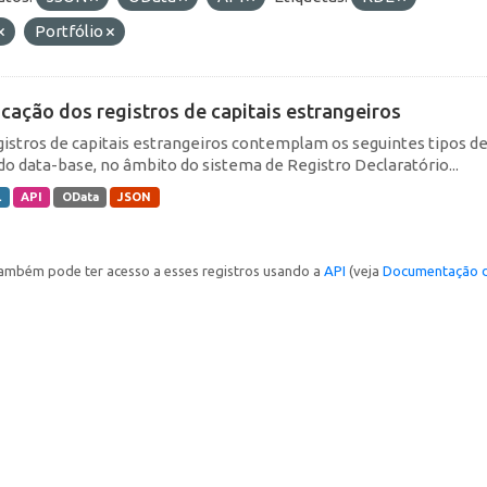
Portfólio
icação dos registros de capitais estrangeiros
gistros de capitais estrangeiros contemplam os seguintes tipos d
do data-base, no âmbito do sistema de Registro Declaratório...
L
API
OData
JSON
ambém pode ter acesso a esses registros usando a
API
(veja
Documentação d