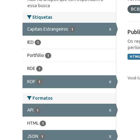
essa busca
BCB
Etiquetas
Capitais Estrangeiros
x
1
Publ
Os re
IED
1
perío
Portfólio
1
HTM
RDE
1
Você t
ROF
x
1
Formatos
API
x
1
HTML
1
JSON
x
1