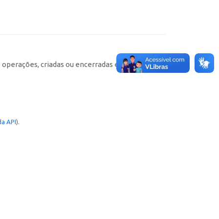
e operações, criadas ou encerradas em cada
a API
).