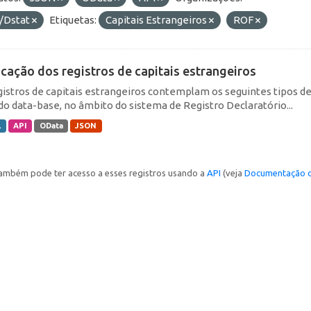
/Dstat
Etiquetas:
Capitais Estrangeiros
ROF
icação dos registros de capitais estrangeiros
gistros de capitais estrangeiros contemplam os seguintes tipos d
do data-base, no âmbito do sistema de Registro Declaratório...
L
API
OData
JSON
ambém pode ter acesso a esses registros usando a
API
(veja
Documentação d