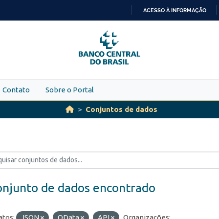
ACESSO À INFORMAÇÃO
IR
PARA
O
CONTEÚDO
Contato
Sobre o Portal
Conjuntos de dados
onjunto de dados encontrado
tos:
JSON
OData
API
Organizações: