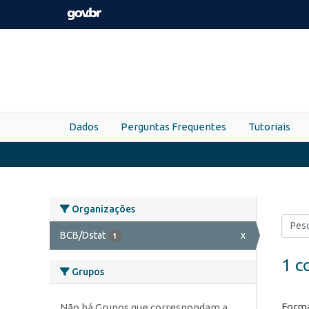
Skip to main content
Dados
Perguntas Frequentes
Tutoriais
Organizações
BCB/Dstat
x
1
1 c
Grupos
Forma
Não há Grupos que correspondam a