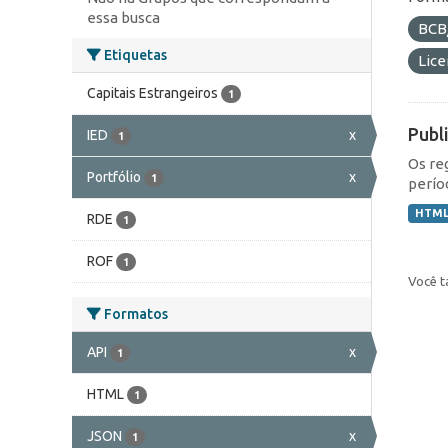
essa busca
BCB
Etiquetas
Lic
Capitais Estrangeiros
1
Publ
IED
x
1
Os re
Portfólio
x
1
perío
HTM
RDE
1
ROF
1
Você t
Formatos
API
x
1
HTML
1
JSON
x
1