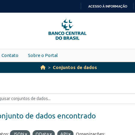
ACESSO À INFORMAÇÃO
IR
PARA
O
CONTEÚDO
Contato
Sobre o Portal
Conjuntos de dados
onjunto de dados encontrado
tos:
JSON
OData
API
Organizações: