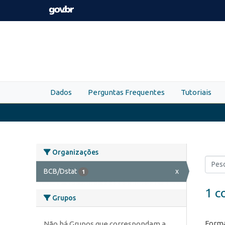
Skip to main content
Dados
Perguntas Frequentes
Tutoriais
Organizações
BCB/Dstat
x
1
1 c
Grupos
Forma
Não há Grupos que correspondam a