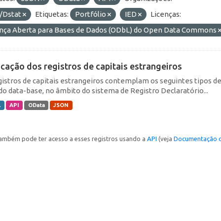
/Dstat
Etiquetas:
Portfólio
IED
Licenças:
ença Aberta para Bases de Dados (ODbL) do Open Data Commons
icação dos registros de capitais estrangeiros
gistros de capitais estrangeiros contemplam os seguintes tipos d
do data-base, no âmbito do sistema de Registro Declaratório...
L
API
OData
JSON
ambém pode ter acesso a esses registros usando a
API
(veja
Documentação d