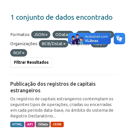
1 conjunto de dados encontrado
Formatos:
JSON
OData
API
HTML
Organizações:
BCB/Dstat
Etiquetas:
RDE
ROF
Filtrar Resultados
Publicação dos registros de capitais
estrangeiros
Os registros de capitais estrangeiros contemplam os
seguintes tipos de operações, criadas ou encerradas
em cada período data-base, no âmbito do sistema de
Registro Declaratório...
HTML
API
OData
JSON