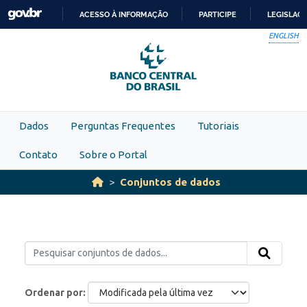
Skip to main content
ACESSO À INFORMAÇÃO
PARTICIPE
LEGISLAÇ
IR
ENGLISH
PARA
O
CONTEÚDO
Dados
Perguntas Frequentes
Tutoriais
Contato
Sobre o Portal
Conjuntos de dados
Ordenar por