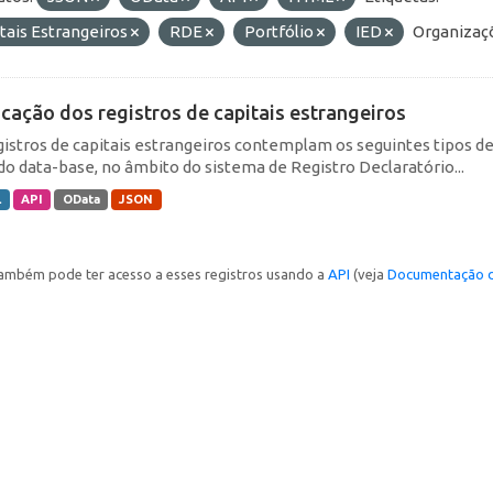
tais Estrangeiros
RDE
Portfólio
IED
Organizaç
icação dos registros de capitais estrangeiros
gistros de capitais estrangeiros contemplam os seguintes tipos d
do data-base, no âmbito do sistema de Registro Declaratório...
L
API
OData
JSON
ambém pode ter acesso a esses registros usando a
API
(veja
Documentação d