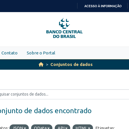
ACESSO À INFORMAÇÃO
IR
PARA
O
CONTEÚDO
Contato
Sobre o Portal
Conjuntos de dados
onjunto de dados encontrado
tos:
JSON
OData
API
HTML
Etiquetas: