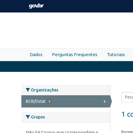
Skip to main content
Dados
Perguntas Frequentes
Tutoriais
Organizações
BCB/Dstat
x
1
1 c
Grupos
Forma
Não há Grupos que correspondam a