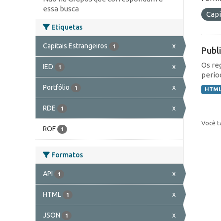
essa busca
Capi
Etiquetas
Capitais Estrangeiros
x
1
Publ
Os re
IED
x
1
perío
Portfólio
x
1
HTM
RDE
x
1
Você t
ROF
1
Formatos
API
x
1
HTML
x
1
JSON
x
1