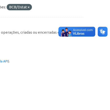
ões:
BCB/Dstat
e operações, criadas ou encerradas em cada
a API
).