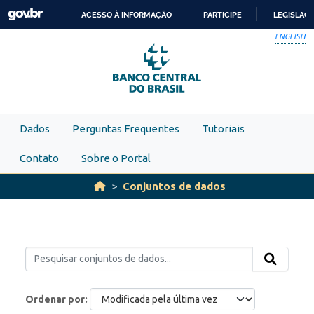
Skip to main content
ACESSO À INFORMAÇÃO
PARTICIPE
LEGISLAÇ
IR
ENGLISH
PARA
O
CONTEÚDO
Dados
Perguntas Frequentes
Tutoriais
Contato
Sobre o Portal
Conjuntos de dados
Ordenar por