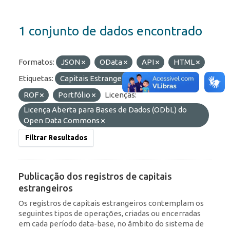
1 conjunto de dados encontrado
Formatos:
JSON
OData
API
HTML
Etiquetas:
Capitais Estrangeiros
RDE
ROF
Portfólio
Licenças:
Licença Aberta para Bases de Dados (ODbL) do
Open Data Commons
Filtrar Resultados
Publicação dos registros de capitais
estrangeiros
Os registros de capitais estrangeiros contemplam os
seguintes tipos de operações, criadas ou encerradas
em cada período data-base, no âmbito do sistema de