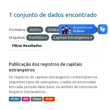
1 conjunto de dados encontrado
Formatos:
JSON
OData
API
HTML
Etiquetas:
Portfólio
Capitais Estrangeiros
Filtrar Resultados
Publicação dos registros de capitais
estrangeiros
Os registros de capitais estrangeiros contemplam os
seguintes tipos de operações, criadas ou encerradas
em cada período data-base, no âmbito do sistema de
Registro Declaratório...
HTML
API
OData
JSON