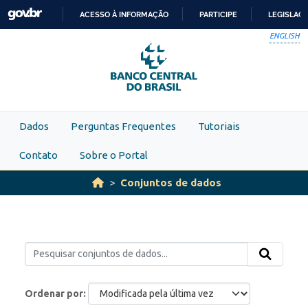
Skip to main content
ACESSO À INFORMAÇÃO
PARTICIPE
LEGISLAÇ
IR
ENGLISH
PARA
O
CONTEÚDO
Dados
Perguntas Frequentes
Tutoriais
Contato
Sobre o Portal
Conjuntos de dados
Ordenar por