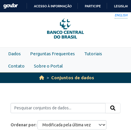
Skip to main content
ACESSO À INFORMAÇÃO
PARTICIPE
LEGISLAÇ
IR
ENGLISH
PARA
O
CONTEÚDO
Dados
Perguntas Frequentes
Tutoriais
Contato
Sobre o Portal
Conjuntos de dados
Ordenar por