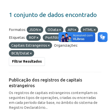
1 conjunto de dados encontrado
Formatos:
JSON
OData
API
HTML
Etiquetas:
ROF
Portfólio
Capitais Estrangeiros
Organizações:
BCB/Dstat
Filtrar Resultados
Publicação dos registros de capitais
estrangeiros
Os registros de capitais estrangeiros contemplam os
seguintes tipos de operações, criadas ou encerradas
em cada período data-base, no âmbito do sistema de
Registro Declaratório...