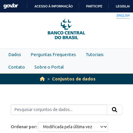
Skip to main content
ACESSO À INFORMAÇÃO
PARTICIPE
LEGISLAÇ
IR
ENGLISH
PARA
O
CONTEÚDO
Dados
Perguntas Frequentes
Tutoriais
Contato
Sobre o Portal
Conjuntos de dados
Ordenar por