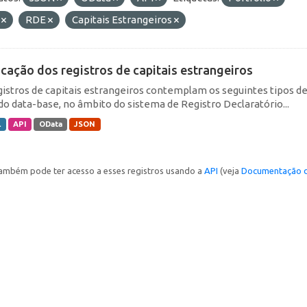
F
RDE
Capitais Estrangeiros
icação dos registros de capitais estrangeiros
gistros de capitais estrangeiros contemplam os seguintes tipos d
do data-base, no âmbito do sistema de Registro Declaratório...
L
API
OData
JSON
ambém pode ter acesso a esses registros usando a
API
(veja
Documentação d