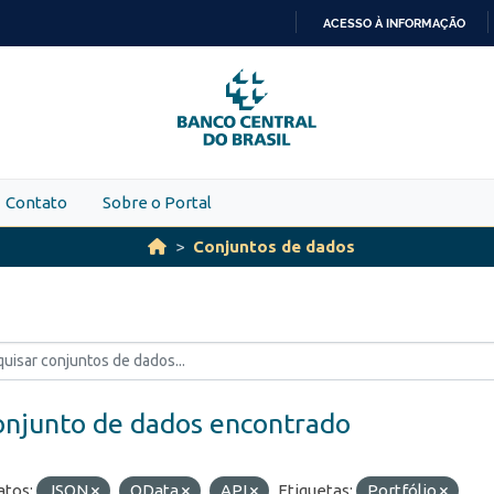
ACESSO À INFORMAÇÃO
IR
PARA
O
CONTEÚDO
Contato
Sobre o Portal
Conjuntos de dados
onjunto de dados encontrado
tos:
JSON
OData
API
Etiquetas:
Portfólio