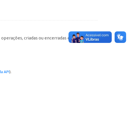
e operações, criadas ou encerradas em cada
a API
).