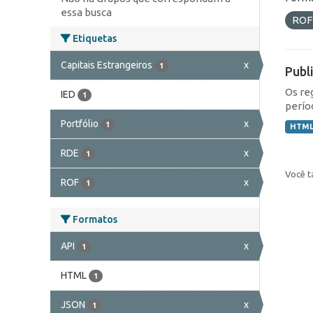
essa busca
RO
Etiquetas
Capitais Estrangeiros
x
1
Publ
Os re
IED
1
perío
Portfólio
x
1
HTM
RDE
x
1
Você t
ROF
x
1
Formatos
API
x
1
HTML
1
JSON
x
1