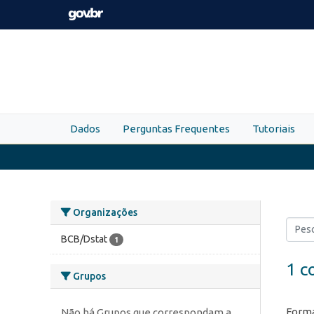
Skip to main content
Dados
Perguntas Frequentes
Tutoriais
Organizações
BCB/Dstat
1
1 c
Grupos
Forma
Não há Grupos que correspondam a